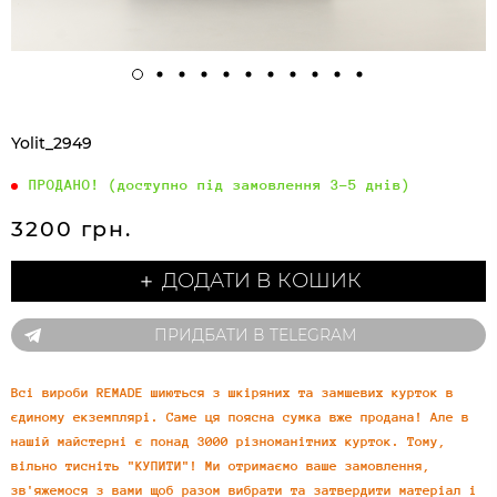
Yolit_2949
ПРОДАНО! (доступно під замовлення 3-5 днів)
3200 грн.
＋ ДОДАТИ В КОШИК
ПРИДБАТИ В TELEGRAM
Всі вироби REMADE шиються з шкіряних та замшевих курток в
єдиному екземплярі. Саме ця поясна сумка вже продана! Але в
нашій майстерні є понад 3000 різноманітних курток. Тому,
вільно тисніть "КУПИТИ"! Ми отримаємо ваше замовлення,
зв'яжемося з вами щоб разом вибрати та затвердити матеріал і