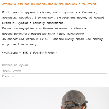
створимо для вас цю модель подібного кольору і текстури.
Міні сумка — зручна і містка, щось середнє між бананкою,
аракавою, кросбоді і рюкзачком, виготовлена вручну зі старої
шкіряної куртки в єдиному екземплярі.
Каркас та внутрішнє оздоблення виконані з міцного
водонепроникного матеріалу який міцно приклеєний
до зворотньої сторони шкіри. Завдяки цьому виріб має високу
міцність і малу вагу.
Фурнітура —
YKK
і
Woojin
(Японія)
Всередині сумки
Зовні сумки
Розміри