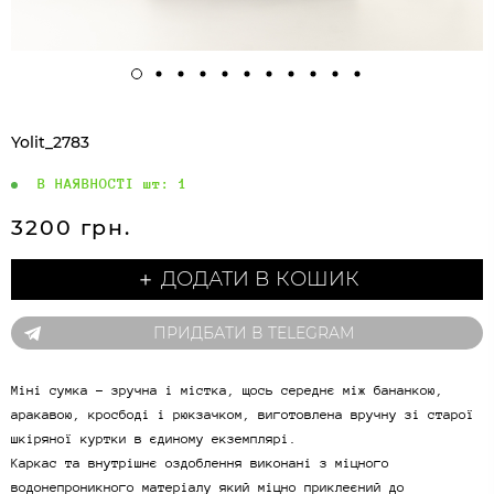
Yolit_2783
В НАЯВНОСТІ шт:
1
3200 грн.
＋ ДОДАТИ В КОШИК
ПРИДБАТИ В TELEGRAM
Міні сумка - зручна і містка, щось середнє між бананкою,
аракавою, кросбоді і рюкзачком, виготовлена вручну зі старої
шкіряної куртки в єдиному екземплярі.
Каркас та внутрішнє оздоблення виконані з міцного
водонепроникного матеріалу який міцно приклеєний до