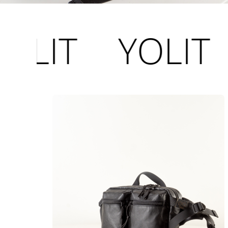
T
YOLIT
YO