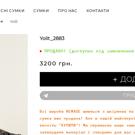
СНІ СУМКИ
СУМКИ
ПРО НАС
КОНТАКТИ
Yolit
Yolit_2883
ПРОДАНО! (доступно під замовлення
3200 грн.
＋ ДО
ПРИ
Всі вироби REMADE шиються з шкіряних та
сумка вже продана! Але в нашій майстерн
тисніть "КУПИТИ"! Ми отримаємо ваше зам
затвердити матеріал і створимо для вас 