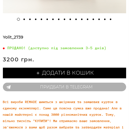
Yolit_2739
ПРОДАНО! (доступно під замовлення 3-5 днів)
3200 грн.
＋ ДОДАТИ В КОШИК
ПРИДБАТИ В TELEGRAM
Всі вироби REMADE шиються з шкіряних та замшевих курток в
єдиному екземплярі. Саме ця поясна сумка вже продана! Але в
нашій майстерні є понад 3000 різноманітних курток. Тому,
вільно тисніть "КУПИТИ"! Ми отримаємо ваше замовлення,
зв'яжемося з вами щоб разом вибрати та затвердити матеріал і