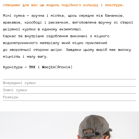
створимо для вас цю модель подібного кольору і текстури.
Міні сумка — зручна і містка, щось середнє між бананкою,
аракавою, кросбоді і рюкзачком, виготовлена вручну зі старої
шкіряної куртки в єдиному екземплярі.
Каркас та внутрішнє оздоблення виконані з міцного
водонепроникного матеріалу який міцно приклеєний
до зворотньої сторони шкіри. Завдяки цьому виріб має високу
міцність і малу вагу.
Фурнітура —
YKK
і
Woojin
(Японія)
Всередині сумки
Зовні сумки
Розміри