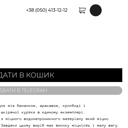
+38 (050) 413-12-12
ДАТИ В КОШИК
ДБАТИ В TELEGRAM
днє між бананкою, аракавою, кросбоді і
 шкіряної куртки в єдиному екземплярі.
 з міцного водонепроникного матеріалу який міцно
 Завдяки цьому виріб має високу міцність і малу вагу.