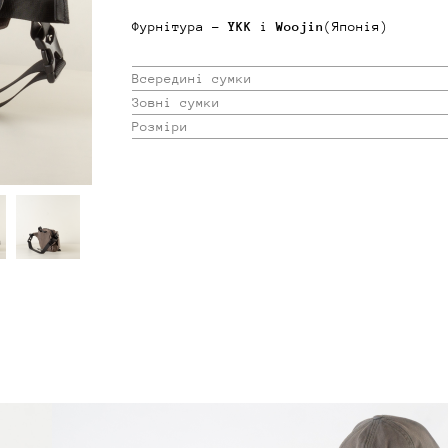
Фурнітура -
YKK
і
Woojin
(Японія)
Всередині сумки
Зовні сумки
Розміри