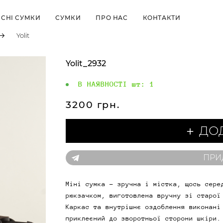
СНІ СУМКИ
СУМКИ
ПРО НАС
КОНТАКТИ
Yolit
Yolit_2932
В НАЯВНОСТІ шт:
1
3200 грн.
＋ ДО
ПРИ
Міні сумка - зручна і містка, щось сере
рюкзачком, виготовлена вручну зі старої
Каркас та внутрішнє оздоблення виконані
приклеєний до зворотньої сторони шкіри.