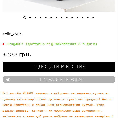
Yolit_2503
ПРОДАНО! (доступно під замовлення 3-5 днів)
3200 грн.
＋ ДОДАТИ В КОШИК
ПРИДБАТИ В TELEGRAM
Всі вироби REMADE шиються з шкіряних та замшевих курток в
єдиному екземплярі. Саме ця поясна сумка вже продана! Але в
нашій майстерні є понад 3000 різноманітних курток. Тому,
вільно тисніть "КУПИТИ"! Ми отримаємо ваше замовлення,
зв'яжемося з вами щоб разом вибрати та затвердити матеріал і