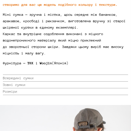
створимо для вас цю модель подібного кольору і текстури.
Міні сумка — зручна і містка, щось середнє між бананкою,
аракавою, кросбоді і рюкзачком, виготовлена вручну зі старої
шкіряної куртки в єдиному екземплярі.
Каркас та внутрішнє оздоблення виконані з міцного
водонепроникного матеріалу який міцно приклеєний
до зворотньої сторони шкіри. Завдяки цьому виріб має високу
міцність і малу вагу.
Фурнітура —
YKK
і
Woojin
(Японія)
Всередині сумки
Зовні сумки
Розміри