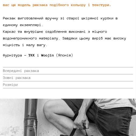
вас цю модель рюкзака подібного кольору і текстури.
Рюкзак виготовлений вручну зі старої шкіряної куртки в
єдиному екземплярі.
Каркас та внутрішнє оздоблення виконані з міцного
водонепроникного матеріалу. Завдяки цьому виріб має високу
міцність і малу вагу.
Фурнітура -
YKK
і
Woojin
(Японія)
Всередині рюкзака
Зовні рюкзака
Розміри