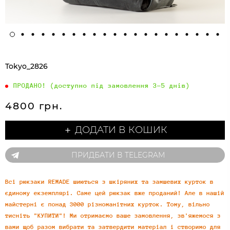
Tokyo_2826
ПРОДАНО! (доступно під замовлення 3-5 днів)
4800 грн.
＋ ДОДАТИ В КОШИК
ПРИДБАТИ В TELEGRAM
Всі рюкзаки REMADE шиються з шкіряних та замшевих курток в
єдиному екземплярі. Саме цей рюкзак вже проданий! Але в нашій
майстерні є понад 3000 різноманітних курток. Тому, вільно
тисніть "КУПИТИ"! Ми отримаємо ваше замовлення, зв'яжемося з
вами щоб разом вибрати та затвердити матеріал і створимо для