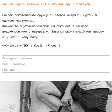
вас цю модель рюкзака подібного кольору і текстури.
Рюкзак виготовлений вручну зі старої шкіряної куртки в
єдиному екземплярі.
Каркас та внутрішнє оздоблення виконані з міцного
водонепроникного матеріалу. Завдяки цьому виріб має високу
міцність і малу вагу.
Фурнітура -
YKK
і
Woojin
(Японія)
Всередині рюкзака
Зовні рюкзака
Розміри