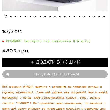
Tokyo_2132
ПРОДАНО! (доступно під замовлення 3-5 днів)
4800 грн.
＋ ДОДАТИ В КОШИК
ПРИДБАТИ В TELEGRAM
Всі рюкзаки REMADE шиються з шкіряних та замшевих курток в
єдиному екземплярі. Саме цей рюкзак вже проданий! Але в нашій
майстерні є понад 3000 різноманітних курток. Тому, вільно
тисніть "КУПИТИ"! Ми отримаємо ваше замовлення, зв'яжемося з
вами щоб разом вибрати та затвердити матеріал і створимо для