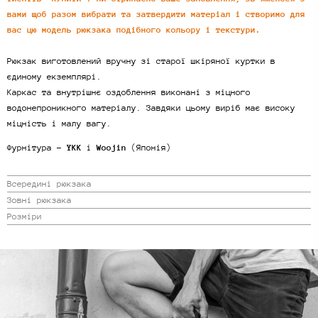
вами щоб разом вибрати та затвердити матеріал і створимо для
вас цю модель рюкзака подібного кольору і текстури.
Рюкзак виготовлений вручну зі старої шкіряної куртки в
єдиному екземплярі.
Каркас та внутрішнє оздоблення виконані з міцного
водонепроникного матеріалу. Завдяки цьому виріб має високу
міцність і малу вагу.
Фурнітура -
YKK
і
Woojin
(Японія)
Всередині рюкзака
Зовні рюкзака
Розміри