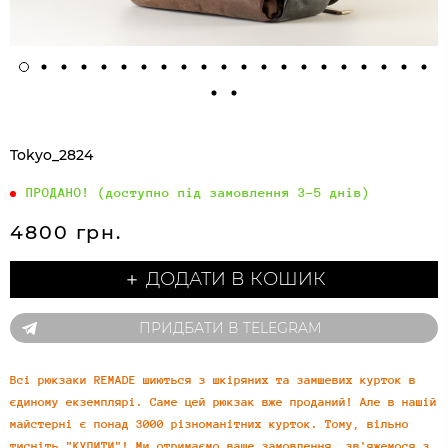
Tokyo_2824
ПРОДАНО! (доступно під замовлення 3-5 днів)
4800 грн.
＋ ДОДАТИ В КОШИК
ПРИДБАТИ В TELEGRAM
Всі рюкзаки REMADE шиються з шкіряних та замшевих курток в
єдиному екземплярі. Саме цей рюкзак вже проданий! Але в нашій
майстерні є понад 3000 різноманітних курток. Тому, вільно
тисніть "КУПИТИ"! Ми отримаємо ваше замовлення, зв'яжемося з