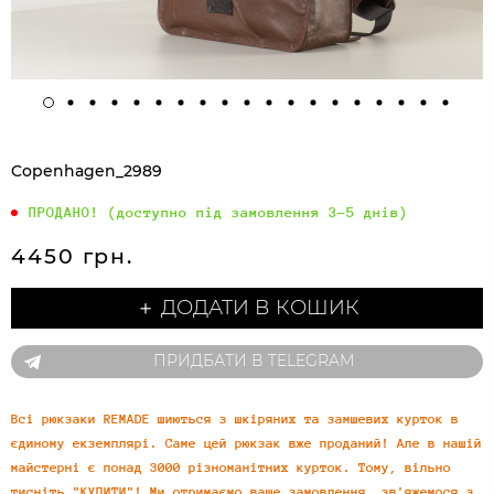
Copenhagen_2989
ПРОДАНО! (доступно під замовлення 3-5 днів)
4450 грн.
＋ ДОДАТИ В КОШИК
ПРИДБАТИ В TELEGRAM
Всі рюкзаки REMADE шиються з шкіряних та замшевих курток в
єдиному екземплярі. Саме цей рюкзак вже проданий! Але в нашій
майстерні є понад 3000 різноманітних курток. Тому, вільно
тисніть "КУПИТИ"! Ми отримаємо ваше замовлення, зв'яжемося з