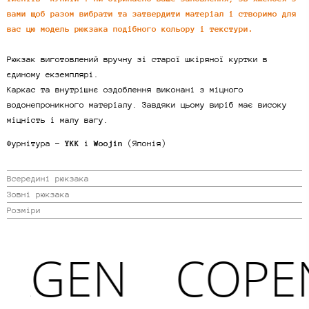
вами щоб разом вибрати та затвердити матеріал і створимо для
вас цю модель рюкзака подібного кольору і текстури.
Рюкзак виготовлений вручну зі старої шкіряної куртки в
єдиному екземплярі.
Каркас та внутрішнє оздоблення виконані з міцного
водонепроникного матеріалу. Завдяки цьому виріб має високу
міцність і малу вагу.
Фурнітура -
YKK
і
Woojin
(Японія)
Всередині рюкзака
Зовні рюкзака
Розміри
AGEN
COPEN