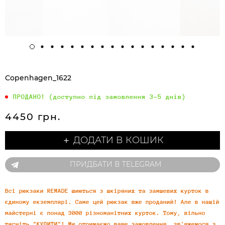
Copenhagen_1622
ПРОДАНО! (доступно під замовлення 3-5 днів)
4450 грн.
＋ ДОДАТИ В КОШИК
ПРИДБАТИ В TELEGRAM
Всі рюкзаки REMADE шиються з шкіряних та замшевих курток в
єдиному екземплярі. Саме цей рюкзак вже проданий! Але в нашій
майстерні є понад 3000 різноманітних курток. Тому, вільно
тисніть "КУПИТИ"! Ми отримаємо ваше замовлення, зв'яжемося з