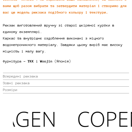
вами щоб разом вибрати та затвердити матеріал і створимо для
вас цю модель рюкзака подібного кольору і текстури.
Рюкзак виготовлений вручну зі старої шкіряної куртки в
єдиному екземплярі.
Каркас та внутрішнє оздоблення виконані з міцного
водонепроникного матеріалу. Завдяки цьому виріб має високу
міцність і малу вагу.
Фурнітура -
YKK
і
Woojin
(Японія)
Всередині рюкзака
Зовні рюкзака
Розміри
AGEN
COPE