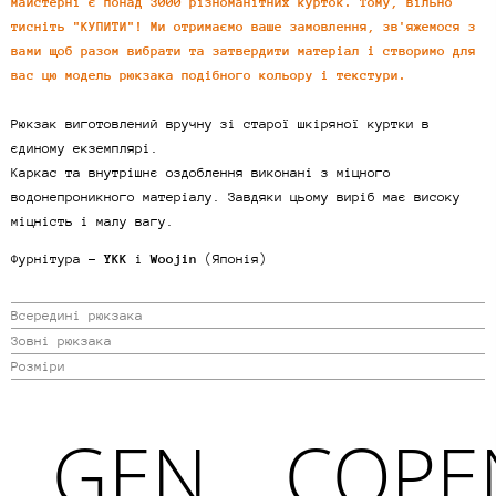
майстерні є понад 3000 різноманітних курток. Тому, вільно
тисніть "КУПИТИ"! Ми отримаємо ваше замовлення, зв'яжемося з
вами щоб разом вибрати та затвердити матеріал і створимо для
вас цю модель рюкзака подібного кольору і текстури.
Рюкзак виготовлений вручну зі старої шкіряної куртки в
єдиному екземплярі.
Каркас та внутрішнє оздоблення виконані з міцного
водонепроникного матеріалу. Завдяки цьому виріб має високу
міцність і малу вагу.
Фурнітура -
YKK
і
Woojin
(Японія)
Всередині рюкзака
Зовні рюкзака
Розміри
AGEN
COPEN