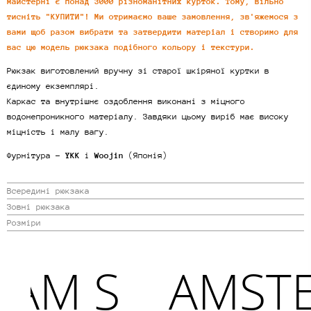
майстерні є понад 3000 різноманітних курток. Тому, вільно
тисніть "КУПИТИ"! Ми отримаємо ваше замовлення, зв'яжемося з
вами щоб разом вибрати та затвердити матеріал і створимо для
вас цю модель рюкзака подібного кольору і текстури.
Рюкзак виготовлений вручну зі старої шкіряної куртки в
єдиному екземплярі.
Каркас та внутрішнє оздоблення виконані з міцного
водонепроникного матеріалу. Завдяки цьому виріб має високу
міцність і малу вагу.
Фурнітура -
YKK
і
Woojin
(Японія)
Всередині рюкзака
Зовні рюкзака
Розміри
AM S
AMSTE