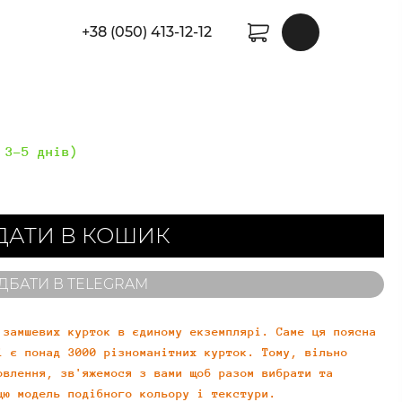
+38 (050) 413-12-12
 3-5 днів)
ДАТИ В КОШИК
ДБАТИ В TELEGRAM
 замшевих курток в єдиному екземплярі. Саме ця поясна
і є понад 3000 різноманітних курток. Тому, вільно
овлення, зв'яжемося з вами щоб разом вибрати та
цю модель подібного кольору і текстури.