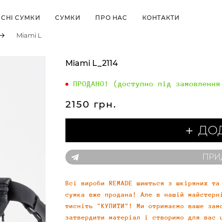
СНІ СУМКИ
СУМКИ
ПРО НАС
КОНТАКТИ
Miami L
Miami L_2114
ПРОДАНО! (доступно під замовлення
2150 грн.
＋ ДО
ПРИ
Всі вироби REMADE шиються з шкіряних та
сумка вже продана! Але в нашій майстерн
тисніть "КУПИТИ"! Ми отримаємо ваше зам
затвердити матеріал і створимо для вас 