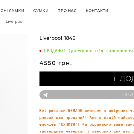
СНІ СУМКИ
СУМКИ
ПРО НАС
КОНТАКТИ
Liverpool
Liverpool_1846
ПРОДАНО! (доступно під замовлення
4550 грн.
＋ ДО
ПРИ
Всі рюкзаки REMADE шиються з шкіряних т
рюкзак вже проданий! Але в нашій майсте
тисніть "КУПИТИ"! Ми отримаємо ваше зам
затвердити матеріал і створимо для вас 