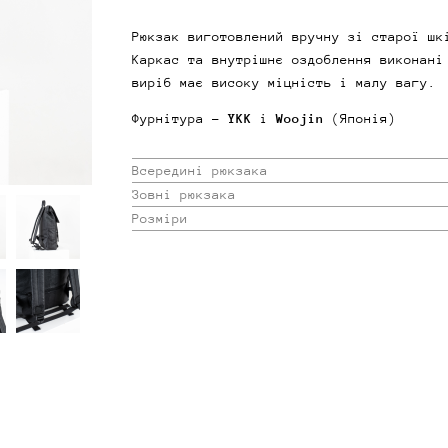
Рюкзак виготовлений вручну зі старої шк
Каркас та внутрішнє оздоблення виконані
виріб має високу міцність і малу вагу.
Фурнітура -
YKK
і
Woojin
(Японія)
Всередині рюкзака
Зовні рюкзака
Розміри