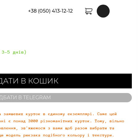
+38 (050) 413-12-12
 3-5 днів)
ДАТИ В КОШИК
ДБАТИ В TELEGRAM
а замшевих курток в єдиному екземплярі. Саме цей
рні є понад 3000 різноманітних курток. Тому, вільно
овлення, зв'яжемося з вами щоб разом вибрати та
цю модель рюкзака подібного кольору і текстури.